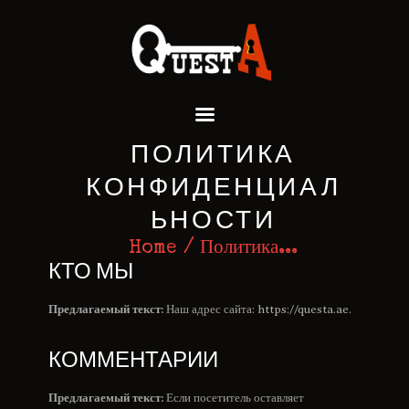
QUEST A ESCAPE ROOMS
Premium Escape Rooms Dubai UAE
HOME
ПОЛИТИКА
OUR GAMES
SPECIAL OFFERS
КОНФИДЕНЦИАЛ
EVENTS
ЬНОСТИ
FEATURES
Home
Политика...
REVIEWS
КТО МЫ
FAQ
CONTACT US
Предлагаемый текст:
Наш адрес сайта: https://questa.ae.
КОММЕНТАРИИ
Предлагаемый текст:
Если посетитель оставляет